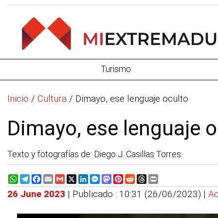
Turismo
Inicio
/
Cultura
/
Dimayo, ese lenguaje oculto
Dimayo, ese lenguaje o
Texto y fotografías de: Diego J. Casillas Torres
WhatsApp
Telegram
Facebook
Email
Gmail
X
LinkedIn
Messenger
Mastodon
Pinterest
Reddit
Threads
Print
26 June 2023
| Publicado : 10:31 (26/06/2023) |
Ac