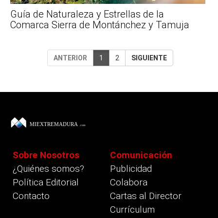
Guía de Naturaleza y Estrellas de la
Comarca Sierra de Montánchez y Tamuja
ANTERIOR
1
2
SIGUIENTE
Sobre Nosotros
Comunicación
¿Quiénes somos?
Publicidad
Política Editorial
Colabora
Contacto
Cartas al Director
Currículum