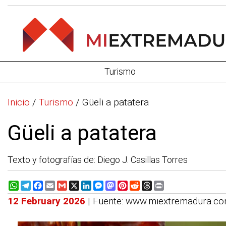
Turismo
Inicio
/
Turismo
/
Güeli a patatera
Güeli a patatera
Texto y fotografías de: Diego J. Casillas Torres
WhatsApp
Telegram
Facebook
Email
Gmail
X
LinkedIn
Messenger
Mastodon
Pinterest
Reddit
Threads
Print
12 February 2026
| Fuente: www.miextremadura.c