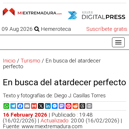
09 Aug 2026
Hemeroteca
Suscríbete gratis
Inicio
/
Turismo
/
En busca del atardecer
perfecto
En busca del atardecer perfecto
Texto y fotografías de: Diego J. Casillas Torres
WhatsApp
Telegram
Facebook
Email
Gmail
X
LinkedIn
Messenger
Mastodon
Pinterest
Reddit
Threads
Print
16 February 2026
| Publicado : 19:48
(16/02/2026) |
Actualizado:
20:00 (16/02/2026)
|
Fuente: www.miextremadura.com