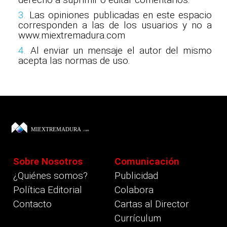
3.
Las opiniones publicadas en este espacio
corresponden a las de los usuarios y no a
www.miextremadura.com
4.
Al enviar un mensaje el autor del mismo
acepta las normas de uso.
Sobre Nosotros
Comunicación
¿Quiénes somos?
Publicidad
Política Editorial
Colabora
Contacto
Cartas al Director
Currículum