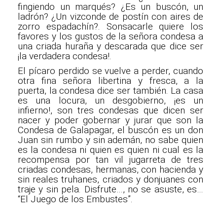
fingiendo un marqués? ¿Es un buscón, un
ladrón? ¿Un vizconde de postín con aires de
zorro espadachín?. Sonsacarle quiere los
favores y los gustos de la señora condesa a
una criada huraña y descarada que dice ser
¡la verdadera condesa!.
El pícaro perdido se vuelve a perder, cuando
otra fina señora libertina y fresca, a la
puerta, la condesa dice ser también. La casa
es una locura, un desgobierno, ¡es un
infierno!, son tres condesas que dicen ser
nacer y poder gobernar y jurar que son la
Condesa de Galapagar, el buscón es un don
Juan sin rumbo y sin ademán, no sabe quien
es la condesa ni quien es quien ni cual es la
recompensa por tan vil jugarreta de tres
criadas condesas, hermanas, con hacienda y
sin reales truhanes, criados y donjuanes con
traje y sin pela. Disfrute…, no se asuste, es…
“El Juego de los Embustes”.