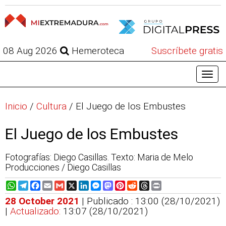
08 Aug 2026
Hemeroteca
Suscríbete gratis
Inicio
/
Cultura
/
El Juego de los Embustes
El Juego de los Embustes
Fotografías: Diego Casillas. Texto: Maria de Melo
Producciones / Diego Casillas
WhatsApp
Telegram
Facebook
Email
Gmail
X
LinkedIn
Messenger
Mastodon
Pinterest
Reddit
Threads
Print
28 October 2021
| Publicado : 13:00 (28/10/2021)
|
Actualizado:
13:07 (28/10/2021)