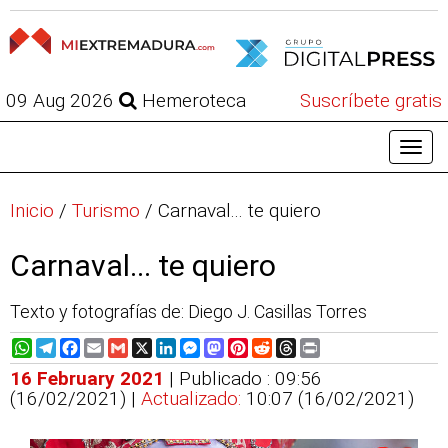
09 Aug 2026
Hemeroteca
Suscríbete gratis
Inicio
/
Turismo
/
Carnaval... te quiero
Carnaval... te quiero
Texto y fotografías de: Diego J. Casillas Torres
WhatsApp
Telegram
Facebook
Email
Gmail
X
LinkedIn
Messenger
Mastodon
Pinterest
Reddit
Threads
Print
16 February 2021
| Publicado : 09:56
(16/02/2021) |
Actualizado:
10:07 (16/02/2021)