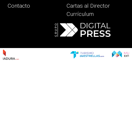
Contacto
Cartas al Director
Currículum
revious