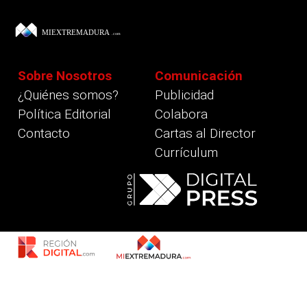
Sobre Nosotros
Comunicación
¿Quiénes somos?
Publicidad
Política Editorial
Colabora
Contacto
Cartas al Director
Currículum
revious