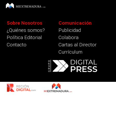
Sobre Nosotros
Comunicación
¿Quiénes somos?
Publicidad
Política Editorial
Colabora
Contacto
Cartas al Director
Currículum
revious