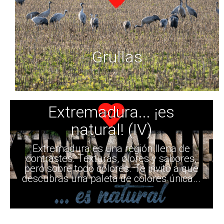
Grullas
Extremadura... ¡es
natural! (IV)
Extremadura es una región llena de
contrastes. Texturas, olores y sabores,
pero sobre todo colores. Te invito a que
descubras una paleta de colores única...