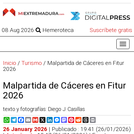
08 Aug 2026
Hemeroteca
Suscríbete gratis
Inicio
/
Turismo
/
Malpartida de Cáceres en Fitur
2026
Malpartida de Cáceres en Fitur
2026
texto y fotografías: Diego J. Casillas
WhatsApp
Telegram
Facebook
Email
Gmail
X
LinkedIn
Messenger
Mastodon
Pinterest
Reddit
Threads
Print
26 January 2026
| Publicado : 19:41 (26/01/2026)