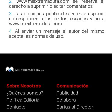
2.
www.miextremadura.com se reserva el
derecho a suprimir o editar comentarios.
3.
Las opiniones publicadas en este espacio
corresponden a las de los usuarios y no a
www.miextremadura.com
4.
Al enviar un mensaje el autor del mismo
acepta las normas de uso.
Sobre Nosotros
Comunicación
¿Quiénes somos?
Publicidad
Política Editorial
Colabora
Contacto
Cartas al Director