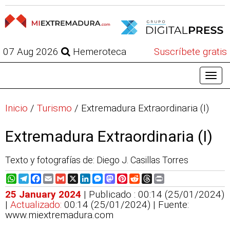
07 Aug 2026
Hemeroteca
Suscríbete gratis
Inicio
/
Turismo
/
Extremadura Extraordinaria (I)
Extremadura Extraordinaria (I)
Texto y fotografías de: Diego J. Casillas Torres
WhatsApp
Telegram
Facebook
Email
Gmail
X
LinkedIn
Messenger
Mastodon
Pinterest
Reddit
Threads
Print
25 January 2024
| Publicado : 00:14 (25/01/2024)
|
Actualizado:
00:14 (25/01/2024)
| Fuente:
www.miextremadura.com