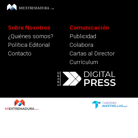
Sobre Nosotros
Comunicación
¿Quiénes somos?
Publicidad
Política Editorial
Colabora
Contacto
Cartas al Director
Currículum
revious