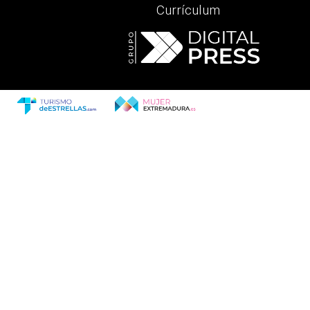
Currículum
revious