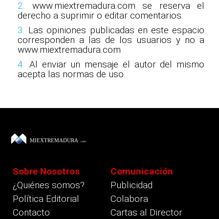
2.
www.miextremadura.com se reserva el
derecho a suprimir o editar comentarios.
3.
Las opiniones publicadas en este espacio
corresponden a las de los usuarios y no a
www.miextremadura.com
4.
Al enviar un mensaje el autor del mismo
acepta las normas de uso.
Sobre Nosotros
Comunicación
¿Quiénes somos?
Publicidad
Política Editorial
Colabora
Contacto
Cartas al Director