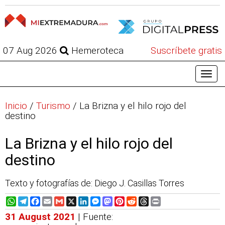
07 Aug 2026
Hemeroteca
Suscríbete gratis
Inicio
/
Turismo
/
La Brizna y el hilo rojo del
destino
La Brizna y el hilo rojo del
destino
Texto y fotografías de: Diego J. Casillas Torres
WhatsApp
Telegram
Facebook
Email
Gmail
X
LinkedIn
Messenger
Mastodon
Pinterest
Reddit
Threads
Print
31 August 2021
| Fuente: