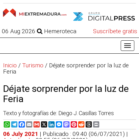
06 Aug 2026
Hemeroteca
Suscríbete gratis
Inicio
/
Turismo
/
Déjate sorprender por la luz de
Feria
Déjate sorprender por la luz de
Feria
Texto y fotografías de: Diego J. Casillas Torres
WhatsApp
Telegram
Facebook
Email
Gmail
X
LinkedIn
Messenger
Mastodon
Pinterest
Reddit
Threads
Print
06 July 2021
| Publicado : 09:40 (06/07/2021) |