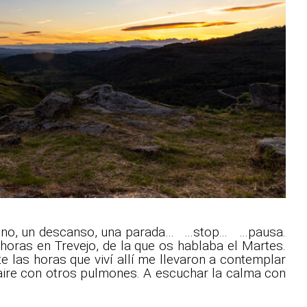
amino, un descanso, una parada… ...stop... …pausa.
 horas en Trevejo, de la que os hablaba el Martes.
e las horas que viví allí me llevaron a contemplar
 aire con otros pulmones. A escuchar la calma con