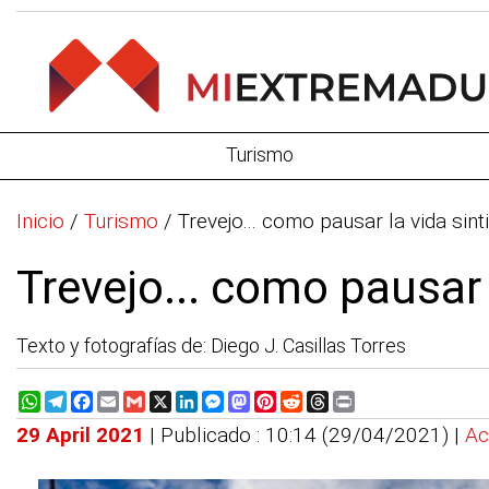
Turismo
Inicio
/
Turismo
/
Trevejo... como pausar la vida sin
Trevejo... como pausar 
Texto y fotografías de: Diego J. Casillas Torres
WhatsApp
Telegram
Facebook
Email
Gmail
X
LinkedIn
Messenger
Mastodon
Pinterest
Reddit
Threads
Print
29 April 2021
| Publicado : 10:14 (29/04/2021) |
Ac