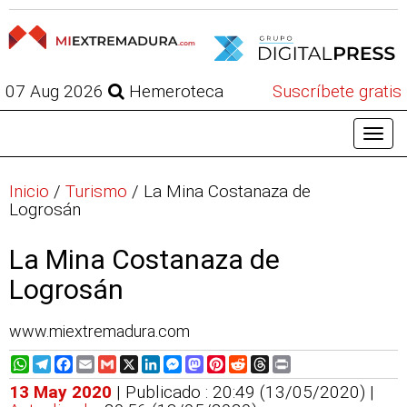
07 Aug 2026
Hemeroteca
Suscríbete gratis
Inicio
/
Turismo
/
La Mina Costanaza de
Logrosán
La Mina Costanaza de
Logrosán
www.miextremadura.com
WhatsApp
Telegram
Facebook
Email
Gmail
X
LinkedIn
Messenger
Mastodon
Pinterest
Reddit
Threads
Print
13 May 2020
| Publicado : 20:49 (13/05/2020) |