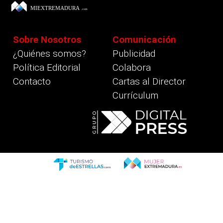
Sobre Nosotros
Comunicación
¿Quiénes somos?
Publicidad
Política Editorial
Colabora
Contacto
Cartas al Director
Currículum
revious