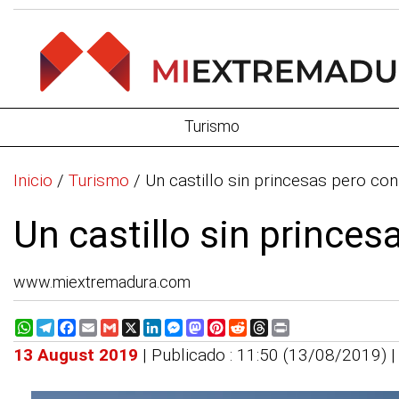
Turismo
Inicio
/
Turismo
/
Un castillo sin princesas pero co
Un castillo sin princes
www.miextremadura.com
WhatsApp
Telegram
Facebook
Email
Gmail
X
LinkedIn
Messenger
Mastodon
Pinterest
Reddit
Threads
Print
13 August 2019
| Publicado : 11:50 (13/08/2019) 