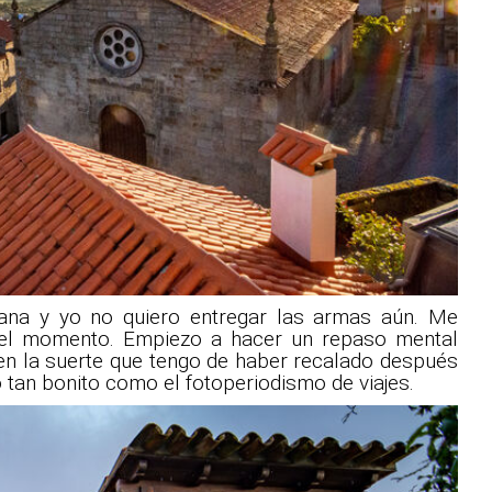
ñana y yo no quiero entregar las armas aún. Me
 y el momento. Empiezo a hacer un repaso mental
 en la suerte que tengo de haber recalado después
o tan bonito como el fotoperiodismo de viajes.