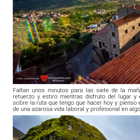
Faltan unos minutos para las siete de la ma
retuerzo y estiro mientras disfruto del lugar
sobre la ruta que tengo que hacer hoy y pienso
de una azarosa vida laboral y profesional en alg