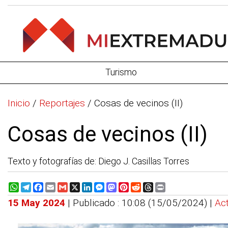
Turismo
Inicio
/
Reportajes
/
Cosas de vecinos (II)
Cosas de vecinos (II)
Texto y fotografías de: Diego J. Casillas Torres
WhatsApp
Telegram
Facebook
Email
Gmail
X
LinkedIn
Messenger
Mastodon
Pinterest
Reddit
Threads
Print
15 May 2024
| Publicado : 10:08 (15/05/2024) |
Act