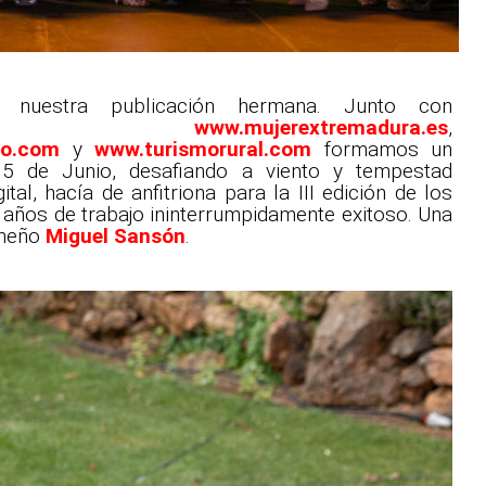
 nuestra publicación hermana. Junto con
,
www.mujerextremadura.es
,
mo.com
y
www.turismorural.com
formamos un
5 de Junio, desafiando a viento y tempestad
tal, hacía de anfitriona para la III edición de los
ños de trabajo ininterrumpidamente exitoso. Una
emeño
Miguel Sansón
.