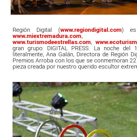
Región Digital (
www.regiondigital.com
) es
www.miextremadura.com
www.turismodeestrellas.com
,
www.ecoturis
gran grupo: DIGITAL PRESS. La noche del 1
literalmente, Ana Galán, Directora de Región Digi
Premios Arroba con los que se conmemoran 22 a
pieza creada por nuestro querido escultor extr