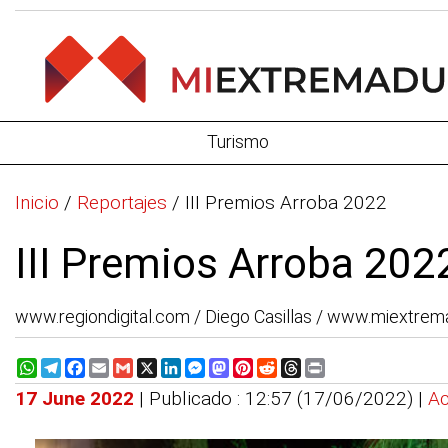
Turismo
Inicio
/
Reportajes
/
III Premios Arroba 2022
III Premios Arroba 202
www.regiondigital.com / Diego Casillas / www.miextre
WhatsApp
Telegram
Facebook
Email
Gmail
X
LinkedIn
Messenger
Mastodon
Pinterest
Reddit
Threads
Print
17 June 2022
| Publicado : 12:57 (17/06/2022) |
Ac