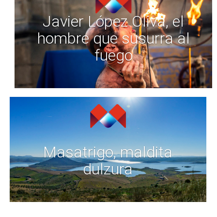
Javier López Oliva, el
hombre que susurra al
fuego
Masatrigo, maldita
dulzura