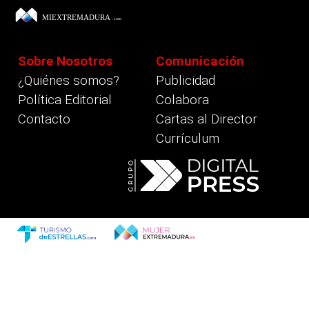
Sobre Nosotros
Comunicación
¿Quiénes somos?
Publicidad
Política Editorial
Colabora
Contacto
Cartas al Director
Currículum
revious