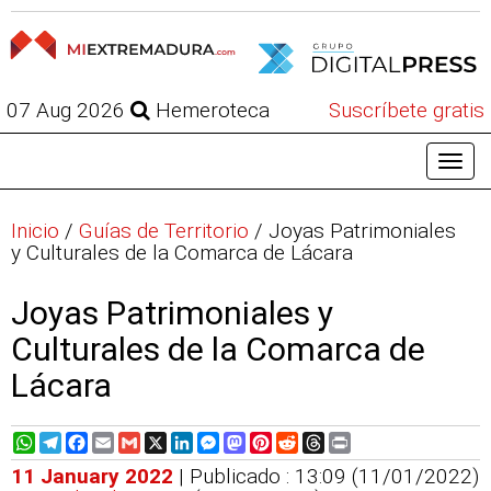
07 Aug 2026
Hemeroteca
Suscríbete gratis
Inicio
/
Guías de Territorio
/
Joyas Patrimoniales
y Culturales de la Comarca de Lácara
Joyas Patrimoniales y
Culturales de la Comarca de
Lácara
WhatsApp
Telegram
Facebook
Email
Gmail
X
LinkedIn
Messenger
Mastodon
Pinterest
Reddit
Threads
Print
11 January 2022
| Publicado : 13:09 (11/01/2022)