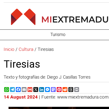
Turismo
Inicio
/
Cultura
/
Tiresias
Tiresias
Texto y fotografías de: Diego J. Casillas Torres
WhatsApp
Telegram
Facebook
Email
Gmail
X
LinkedIn
Messenger
Mastodon
Pinterest
Reddit
Threads
Print
14 August 2024
| Fuente: www.miextremadura.com 