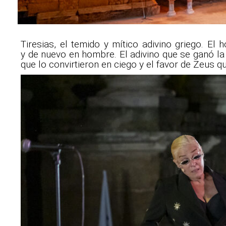
Tiresias, el temido y mítico adivino griego. E
y de nuevo en hombre. El adivino que se ganó la 
que lo convirtieron en ciego y el favor de Zeus qu