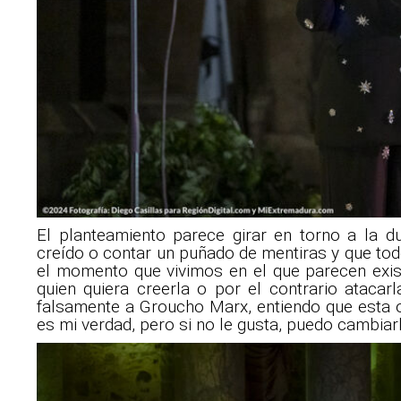
El planteamiento parece girar en torno a la d
creído o contar un puñado de mentiras y que tod
el momento que vivimos en el que parecen exis
quien quiera creerla o por el contrario atacarl
falsamente a Groucho Marx, entiendo que esta o
es mi verdad, pero si no le gusta, puedo cambiarl