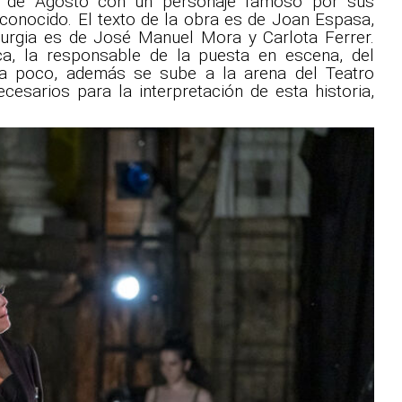
 de Agosto con un personaje famoso por sus
 conocido. El texto de la obra es de Joan Espasa,
urgia es de José Manuel Mora y Carlota Ferrer.
ica, la responsable de la puesta en escena, del
era poco, además se sube a la arena del Teatro
esarios para la interpretación de esta historia,