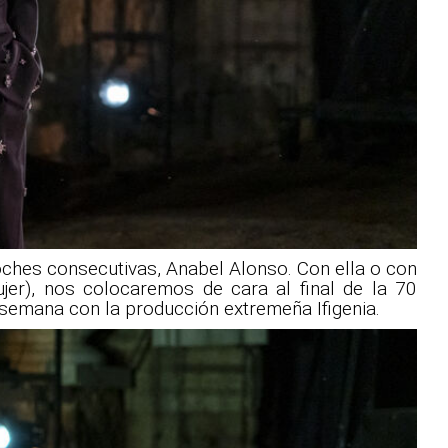
noches consecutivas, Anabel Alonso. Con ella o con
jer), nos colocaremos de cara al final de la 70
 semana con la producción extremeña Ifigenia.