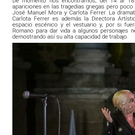
De momento nos encontramos, del 14 al 18
apariciones en las tragedias griegas pero poco
José Manuel Mora y Carlota Ferrer. La dramat
Carlota Ferrer es además la Directora Artíst
espacio escénico y el vestuario y, por si fu
Romano para dar vida a algunos personajes nec
demostrando así su alta capacidad de trabajo.