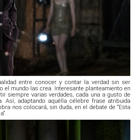
ualidad entre conocer y contar la verdad sin ser
o el mundo las crea. Interesante planteamiento en
tir siempre varias verdades, cada una a gusto de
a. Así, adaptando aquélla célebre frase atribuida
bra nos colocará, sin duda, en el debate de "Esta
a".