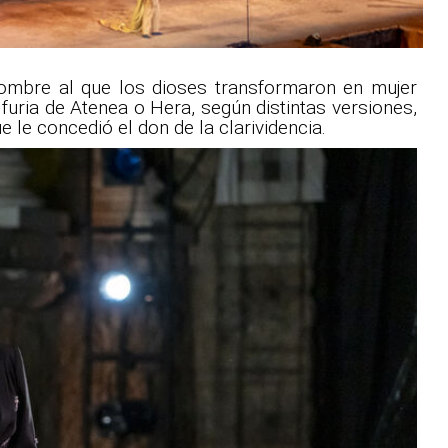
l hombre al que los dioses transformaron en mujer
furia de Atenea o Hera, según distintas versiones,
e le concedió el don de la clarividencia.