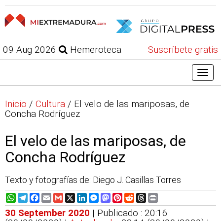
09 Aug 2026
Hemeroteca
Suscríbete gratis
Inicio
/
Cultura
/
El velo de las mariposas, de
Concha Rodríguez
El velo de las mariposas, de
Concha Rodríguez
Texto y fotografías de: Diego J. Casillas Torres
WhatsApp
Telegram
Facebook
Email
Gmail
X
LinkedIn
Messenger
Mastodon
Pinterest
Reddit
Threads
Print
30 September 2020
| Publicado : 20:16