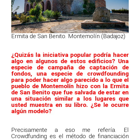
Ermita de San Benito. Montemolín (Badajoz)
¿Quizás la iniciativa popular podría hacer
algo en algunos de estos edificios? Una
especie de campaña de captación de
fondos, una especie de crowdfounding
para poder hacer algo parecido a lo que el
pueblo de Montemolín hizo con la Ermita
de San Benito que fue salvada de estar en
una situación similar a los lugares que
usted muestra en su libro. ¿Se le ocurre
algún modelo?
Precisamente a eso me refería. El
Crowdfunding es el método de financiación