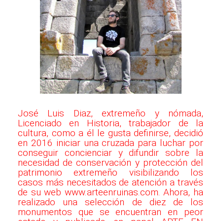
José Luis Diaz, extremeño y nómada,
Licenciado en Historia, trabajador de la
cultura, como a él le gusta definirse, decidió
en 2016 iniciar una cruzada para luchar por
conseguir concienciar y difundir sobre la
necesidad de conservación y protección del
patrimonio extremeño visibilizando los
casos más necesitados de atención a través
de su web www.arteenruinas.com. Ahora, ha
realizado una selección de diez de los
monumentos que se encuentran en peor