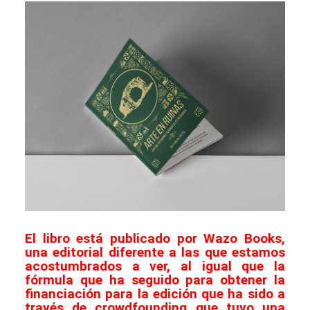
El libro está publicado por Wazo Books,
una editorial diferente a las que estamos
acostumbrados a ver, al igual que la
fórmula que ha seguido para obtener la
financiación para la edición que ha sido a
través de crowdfounding que tuvo una