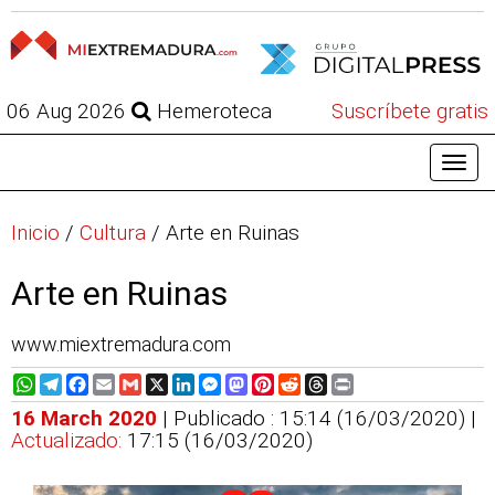
06 Aug 2026
Hemeroteca
Suscríbete gratis
Inicio
/
Cultura
/
Arte en Ruinas
Arte en Ruinas
www.miextremadura.com
WhatsApp
Telegram
Facebook
Email
Gmail
X
LinkedIn
Messenger
Mastodon
Pinterest
Reddit
Threads
Print
16 March 2020
| Publicado : 15:14 (16/03/2020) |
Actualizado:
17:15 (16/03/2020)