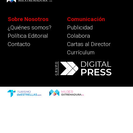
Sobre Nosotros
Comunicación
¿Quiénes somos?
Publicidad
Política Editorial
Colabora
Contacto
Cartas al Director
Currículum
revious