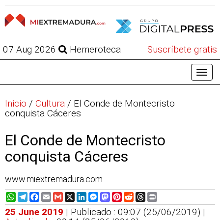
07 Aug 2026
Hemeroteca
Suscríbete gratis
Inicio
/
Cultura
/
El Conde de Montecristo
conquista Cáceres
El Conde de Montecristo
conquista Cáceres
www.miextremadura.com
WhatsApp
Telegram
Facebook
Email
Gmail
X
LinkedIn
Messenger
Mastodon
Pinterest
Reddit
Threads
Print
25 June 2019
| Publicado : 09:07 (25/06/2019) |