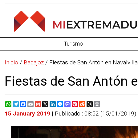
Turismo
Inicio
/
Badajoz
/
Fiestas de San Antón en Navalvilla
Fiestas de San Antón en
WhatsApp
Telegram
Facebook
Email
Gmail
X
LinkedIn
Messenger
Mastodon
Pinterest
Reddit
Threads
Print
15 January 2019
| Publicado : 08:52 (15/01/2019)