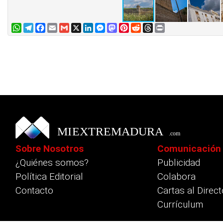
WhatsApp
Telegram
Facebook
Email
Gmail
X
LinkedIn
Messenger
Mastodon
Pinterest
Reddit
Threads
Print
Sobre Nosotros
Comunicación
¿Quiénes somos?
Publicidad
Política Editorial
Colabora
Contacto
Cartas al Direct
Currículum